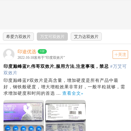
印南论坛
动态
关注
首页
动态
印度双效片
印度单效
印度伟姐
希爱力双效片
万艾可双效片
艾力达双效片
印途优选
VIP
关注
2022-10-18发布于“印度双效片”
印度巅峰蓝P,伟哥双效片,服用方法,注意事项，禁忌
#万艾可
双效片
印度巅峰蓝P双效片是高含量，增加硬度是所有产品中最
好，钢铁般硬度，增大增粗效果非常好，一般半粒就够，需
求增加硬度和时间的首选 ...
查看全文»