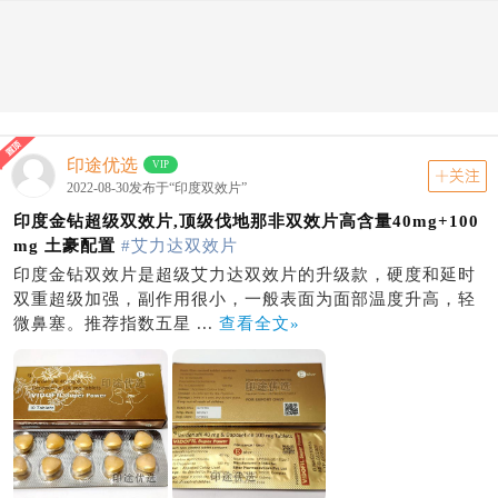
印南论坛
动态
关注
首页
动态
印度双效片
印度单效
印度伟姐
印途优选
VIP
关注
2022-08-30发布于“印度双效片”
印度金钻超级双效片,顶级伐地那非双效片高含量40mg+100
mg 土豪配置
#艾力达双效片
印度金钻双效片是超级艾力达双效片的升级款，硬度和延时
双重超级加强，副作用很小，一般表面为面部温度升高，轻
微鼻塞。推荐指数五星 ...
查看全文»